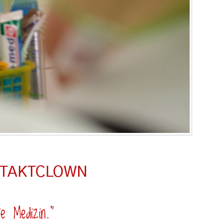
NTAKTCLOWN
e Medizin.“