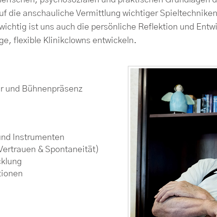
stlerischen, psychosozialen und praktischen Grundlag
auf die anschauliche Vermittlung wichtiger Spieltechnike
ichtig ist uns auch die persönliche Reflektion und Ent
ige, flexible Klinikclowns entwickeln.
ur und Bühnenpräsenz
und Instrumenten
Vertrauen & Spontaneität)
cklung
tionen